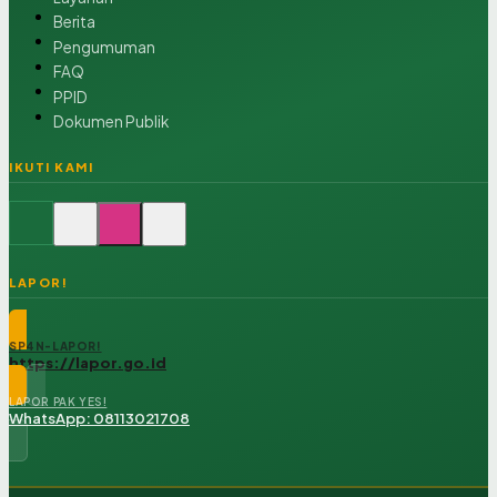
Berita
Pengumuman
FAQ
PPID
Dokumen Publik
IKUTI KAMI
LAPOR!
SP4N-LAPOR!
https://lapor.go.id
LAPOR PAK YES!
WhatsApp: 08113021708