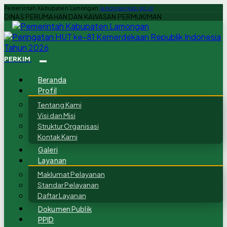
Pemerintah Kabupaten Lamongan
lamongankab.go.id
DINAS PERUMAHAN DAN KAWASAN PERMUKIMAN
PERKIM
Beranda
Profil
Tentang Kami
Visi dan Misi
Struktur Organisasi
Kontak Kami
Galeri
Layanan
Maklumat Pelayanan
Standar Pelayanan
Daftar Layanan
Dokumen Publik
PPID