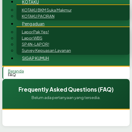
KOTAKU
KOTAKU BKM Suka Makmur
KOTAKU PACIRAN
Pengaduan
Lapor Pak Yes!
Lapor WBS
SP4N-LAPOR!
Survey Kepuasan Layanan
SIGAP KUMUH
Beranda
FAQ
Frequently Asked Questions (FAQ)
Belum ada pertanyaan yang tersedia.