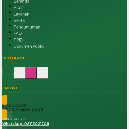
Beranda
Profil
Layanan
Berita
Pengumuman
FAQ
PPID
Dokumen Publik
IKUTI KAMI
LAPOR!
SP4N-LAPOR!
https://lapor.go.id
LAPOR PAK YES!
WhatsApp: 08113021708