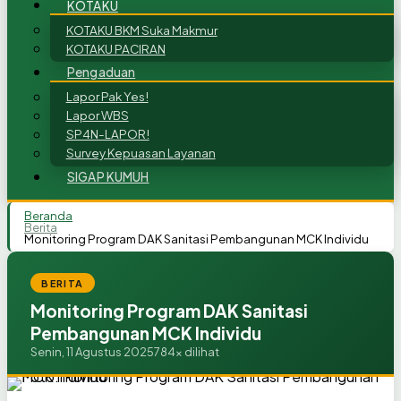
KOTAKU
KOTAKU BKM Suka Makmur
KOTAKU PACIRAN
Pengaduan
Lapor Pak Yes!
Lapor WBS
SP4N-LAPOR!
Survey Kepuasan Layanan
SIGAP KUMUH
Beranda
Berita
Monitoring Program DAK Sanitasi Pembangunan MCK Individu
BERITA
Monitoring Program DAK Sanitasi
Pembangunan MCK Individu
Senin, 11 Agustus 2025
784x dilihat