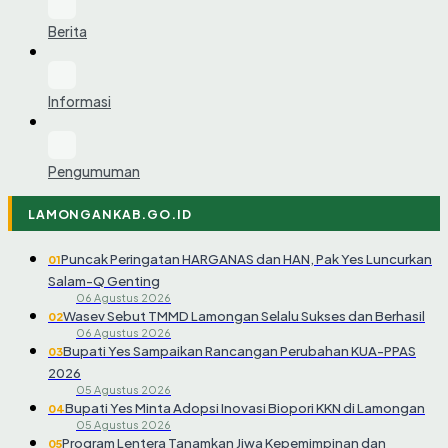
Berita
Informasi
Pengumuman
LAMONGANKAB.GO.ID
Puncak Peringatan HARGANAS dan HAN, Pak Yes Luncurkan
01
Salam-Q Genting
06 Agustus 2026
Wasev Sebut TMMD Lamongan Selalu Sukses dan Berhasil
02
06 Agustus 2026
Bupati Yes Sampaikan Rancangan Perubahan KUA-PPAS
03
2026
05 Agustus 2026
Bupati Yes Minta Adopsi Inovasi Biopori KKN di Lamongan
04
05 Agustus 2026
Program Lentera Tanamkan Jiwa Kepemimpinan dan
05