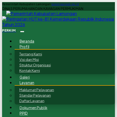
Pemerintah Kabupaten Lamongan
lamongankab.go.id
DINAS PERUMAHAN DAN KAWASAN PERMUKIMAN
PERKIM
Beranda
Profil
Tentang Kami
Visi dan Misi
Struktur Organisasi
Kontak Kami
Galeri
Layanan
Maklumat Pelayanan
Standar Pelayanan
Daftar Layanan
Dokumen Publik
PPID