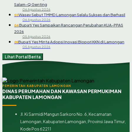
Salam-Q Genting
06 Agustus 2026
Wasev Sebut TMMD Lamongan Selalu Sukses dan Berhasil
03
06 Agustus 2026
Bupati Yes Sampaikan Rancangan Perubahan KUA-PPAS
04
2026
05 Agustus 2026
Bupati Yes Minta Adopsi Inovasi Biopori KKN di Lamongan
05
05 Agustus 2026
Lihat Portal Berita
PEMERINTAH KABUPATEN LAMONGAN
DINAS PERUMAHAN DAN KAWASAN PERMUKIMAN
KABUPATEN LAMONGAN
Jl. Ki Sarmidi Mangun Sarkoro No. 6, Kecamatan
Lamongan, Kabupaten Lamongan, Provinsi Jawa Timur,
Kode Pos 62211