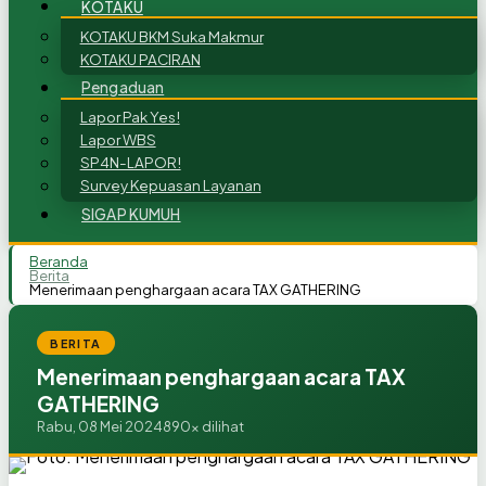
KOTAKU
KOTAKU BKM Suka Makmur
KOTAKU PACIRAN
Pengaduan
Lapor Pak Yes!
Lapor WBS
SP4N-LAPOR!
Survey Kepuasan Layanan
SIGAP KUMUH
Beranda
Berita
Menerimaan penghargaan acara TAX GATHERING
BERITA
Menerimaan penghargaan acara TAX
GATHERING
Rabu, 08 Mei 2024
890x dilihat