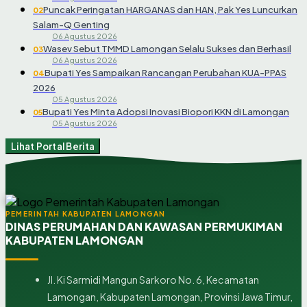
Puncak Peringatan HARGANAS dan HAN, Pak Yes Luncurkan
02
Salam-Q Genting
06 Agustus 2026
Wasev Sebut TMMD Lamongan Selalu Sukses dan Berhasil
03
06 Agustus 2026
Bupati Yes Sampaikan Rancangan Perubahan KUA-PPAS
04
2026
05 Agustus 2026
Bupati Yes Minta Adopsi Inovasi Biopori KKN di Lamongan
05
05 Agustus 2026
Lihat Portal Berita
PEMERINTAH KABUPATEN LAMONGAN
DINAS PERUMAHAN DAN KAWASAN PERMUKIMAN
KABUPATEN LAMONGAN
Jl. Ki Sarmidi Mangun Sarkoro No. 6, Kecamatan
Lamongan, Kabupaten Lamongan, Provinsi Jawa Timur,