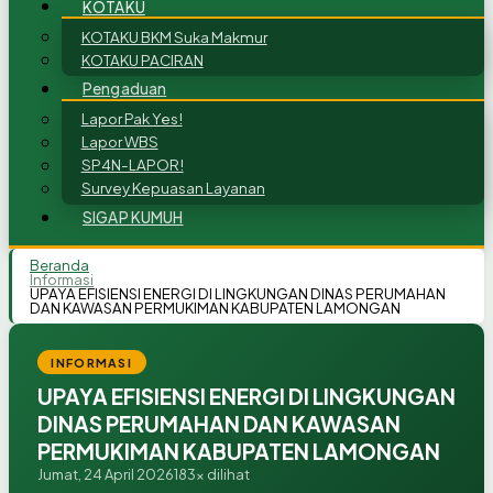
KOTAKU
KOTAKU BKM Suka Makmur
KOTAKU PACIRAN
Pengaduan
Lapor Pak Yes!
Lapor WBS
SP4N-LAPOR!
Survey Kepuasan Layanan
SIGAP KUMUH
Beranda
Informasi
UPAYA EFISIENSI ENERGI DI LINGKUNGAN DINAS PERUMAHAN
DAN KAWASAN PERMUKIMAN KABUPATEN LAMONGAN
INFORMASI
UPAYA EFISIENSI ENERGI DI LINGKUNGAN
DINAS PERUMAHAN DAN KAWASAN
PERMUKIMAN KABUPATEN LAMONGAN
Jumat, 24 April 2026
183x dilihat