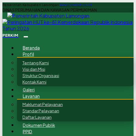
Pemerintah Kabupaten Lamongan
lamongankab.go.id
DINAS PERUMAHAN DAN KAWASAN PERMUKIMAN
PERKIM
Beranda
Profil
Tentang Kami
Visi dan Misi
Struktur Organisasi
Kontak Kami
Galeri
Layanan
Maklumat Pelayanan
Standar Pelayanan
Daftar Layanan
Dokumen Publik
PPID