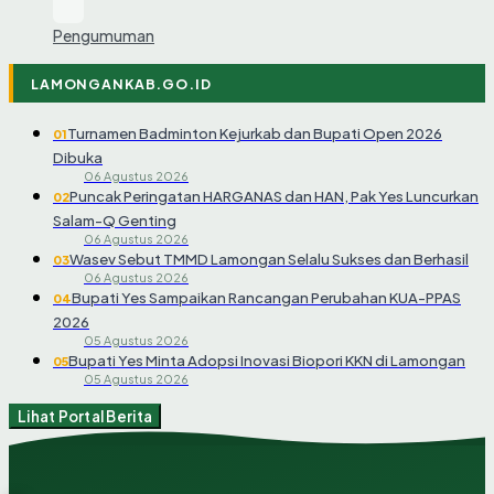
Pengumuman
LAMONGANKAB.GO.ID
Turnamen Badminton Kejurkab dan Bupati Open 2026
01
Dibuka
06 Agustus 2026
Puncak Peringatan HARGANAS dan HAN, Pak Yes Luncurkan
02
Salam-Q Genting
06 Agustus 2026
Wasev Sebut TMMD Lamongan Selalu Sukses dan Berhasil
03
06 Agustus 2026
Bupati Yes Sampaikan Rancangan Perubahan KUA-PPAS
04
2026
05 Agustus 2026
Bupati Yes Minta Adopsi Inovasi Biopori KKN di Lamongan
05
05 Agustus 2026
Lihat Portal Berita