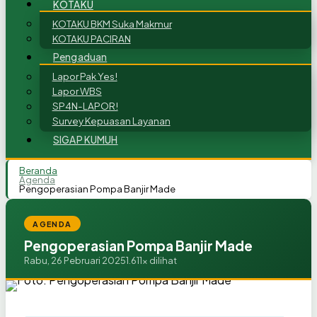
KOTAKU
KOTAKU BKM Suka Makmur
KOTAKU PACIRAN
Pengaduan
Lapor Pak Yes!
Lapor WBS
SP4N-LAPOR!
Survey Kepuasan Layanan
SIGAP KUMUH
Beranda
Agenda
Pengoperasian Pompa Banjir Made
AGENDA
Pengoperasian Pompa Banjir Made
Rabu, 26 Pebruari 2025
1.611x dilihat