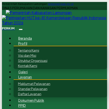
Pemerintah Kabupaten Lamongan
lamongankab.go.id
DINAS PERUMAHAN DAN KAWASAN PERMUKIMAN
PERKIM
Beranda
Profil
Tentang Kami
Visi dan Misi
Struktur Organisasi
Kontak Kami
Galeri
Layanan
Maklumat Pelayanan
Standar Pelayanan
Daftar Layanan
Dokumen Publik
PPID