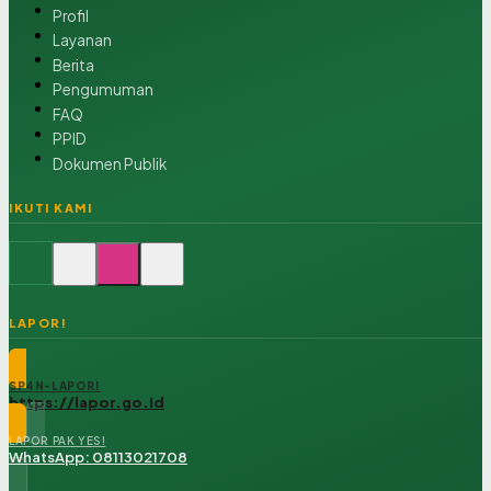
Profil
Layanan
Berita
Pengumuman
FAQ
PPID
Dokumen Publik
IKUTI KAMI
LAPOR!
SP4N-LAPOR!
https://lapor.go.id
LAPOR PAK YES!
WhatsApp: 08113021708