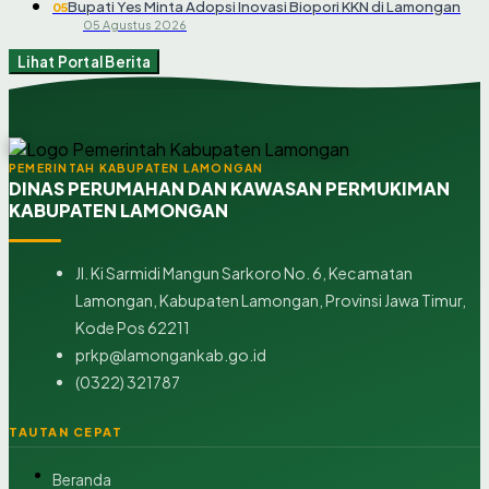
Bupati Yes Minta Adopsi Inovasi Biopori KKN di Lamongan
05
05 Agustus 2026
Lihat Portal Berita
PEMERINTAH KABUPATEN LAMONGAN
DINAS PERUMAHAN DAN KAWASAN PERMUKIMAN
KABUPATEN LAMONGAN
Jl. Ki Sarmidi Mangun Sarkoro No. 6, Kecamatan
Lamongan, Kabupaten Lamongan, Provinsi Jawa Timur,
Kode Pos 62211
prkp@lamongankab.go.id
(0322) 321787
TAUTAN CEPAT
Beranda