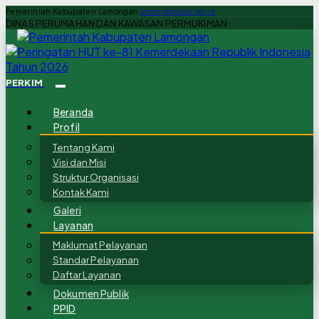
Pemerintah Kabupaten Lamongan
lamongankab.go.id
DINAS PERUMAHAN DAN KAWASAN PERMUKIMAN
PERKIM
Beranda
Profil
Tentang Kami
Visi dan Misi
Struktur Organisasi
Kontak Kami
Galeri
Layanan
Maklumat Pelayanan
Standar Pelayanan
Daftar Layanan
Dokumen Publik
PPID